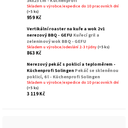
34x25 cm - Küchenprofi
Skladem u výrobce/expedice do 10 pracovních dní
(>5 ks)
959 Kč
Vertikální roaster na kuře a wok 2v1
nerezový BBQ - GEFU
Kuřecí gril a
zeleninový wok BBQ - GEFU
Skladem u výrobce/odeslání 2-3 týdny
(>5 ks)
863 Kč
Nerezový pekáč s poklicí a teploměrem -
Küchenprofi Solingen
Pekáč se skleněnou
poklicí, 6 l - Küchenprofi Solingen
Skladem u výrobce/expedice do 10 pracovních dní
(>5 ks)
3 119 Kč
Ř