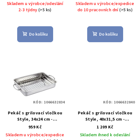
u
zeleninový wok BBQ - GEFU
stojan na grilované kuře -
Skladem u výrobce/odeslání
Skladem u výrobce/expedice
Küchenprofi
k
2-3 týdny
(>5 ks)
do 10 pracovních dní
(>5 ks)
t
ů
Do košíku
Do košíku
KÓD:
1066632834
KÓD:
1066632840
Pekáč s grilovací vložkou
Pekáč s grilovací vložkou
Style, 34x24 cm -
Style, 40x31,5 cm -
Küchenprofi
STYLE pekáč
Küchenprofi Solingen
959 Kč
1 209 Kč
grilovací vložkou, 34x25 cm
STYLE pekáč grilovací
Skladem u výrobce/expedice
Skladem ihned k odeslání
- Küchenprofi
vložkou, 40x31,5 cm -