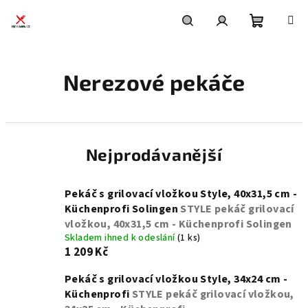
Přejít
na
obsah
Nákupní
Hledat
Přihlášení
Nerezové pekáče
košík
Nejprodávanější
Pekáč s grilovací vložkou Style, 40x31,5 cm -
Küchenprofi Solingen
STYLE pekáč grilovací
vložkou, 40x31,5 cm - Küchenprofi Solingen
Skladem ihned k odeslání
(1 ks)
1 209 Kč
Pekáč s grilovací vložkou Style, 34x24 cm -
Küchenprofi
STYLE pekáč grilovací vložkou,