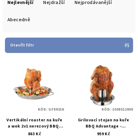
a
Nejlevnější
Nejdražší
Nejprodávanější
z
e
Abecedně
n
í
p
Otevřít filtr
r
V
o
ý
d
p
u
i
k
s
t
p
ů
KÓD:
GF89156
KÓD:
1038012800
r
Vertikální roaster na kuře
Grilovací stojan na kuře
o
a wok 2v1 nerezový BBQ -
BBQ Advantage -
d
GEFU
Kuřecí gril a
Küchenprofi
Nerezový
863 Kč
959 Kč