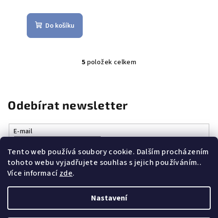
Do košíku
5
položek celkem
O
v
l
á
Odebírat newsletter
d
a
E-mail
c
í
Tento web používá soubory cookie. Dalším procházením
Vložením e-mailu souhlasíte s
podmínkami ochrany osobních
p
tohoto webu vyjadřujete souhlas s jejich používáním..
údajů
r
Více informací
zde
.
v
k
Přihlásit se
Nastavení
y
v
Z