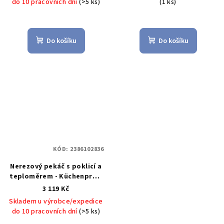
do 10 pracovních dní
(>5 ks)
(1 ks)
Küchenprofi Solingen
Do košíku
Do košíku
KÓD:
2386102836
Nerezový pekáč s poklicí a
teploměrem - Küchenprofi
Solingen
Pekáč se
3 119 Kč
skleněnou poklicí, 6 l -
Skladem u výrobce/expedice
Küchenprofi Solingen
do 10 pracovních dní
(>5 ks)