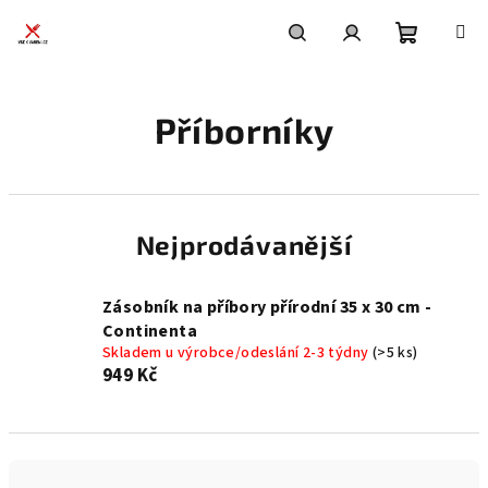
Přejít
na
obsah
Nákupní
Hledat
Přihlášení
Příborníky
košík
Nejprodávanější
Zásobník na příbory přírodní 35 x 30 cm -
Continenta
Skladem u výrobce/odeslání 2-3 týdny
(>5 ks)
949 Kč
Ř