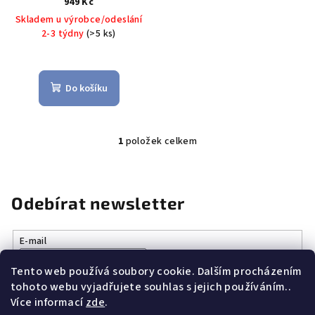
949 Kč
u
Skladem u výrobce/odeslání
k
2-3 týdny
(>5 ks)
t
ů
Do košíku
1
položek celkem
O
v
l
á
Odebírat newsletter
d
a
E-mail
c
í
Tento web používá soubory cookie. Dalším procházením
Vložením e-mailu souhlasíte s
podmínkami ochrany osobních
p
tohoto webu vyjadřujete souhlas s jejich používáním..
údajů
r
Více informací
zde
.
v