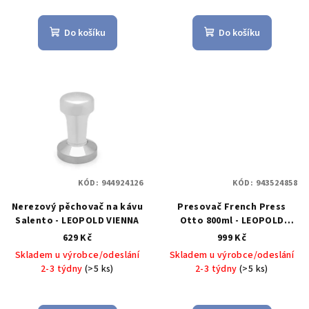
ů
Do košíku
Do košíku
KÓD:
944924126
KÓD:
943524858
Nerezový pěchovač na kávu
Presovač French Press
Salento - LEOPOLD VIENNA
Otto 800ml - LEOPOLD
VIENNA
629 Kč
999 Kč
Skladem u výrobce/odeslání
Skladem u výrobce/odeslání
2-3 týdny
(>5 ks)
2-3 týdny
(>5 ks)