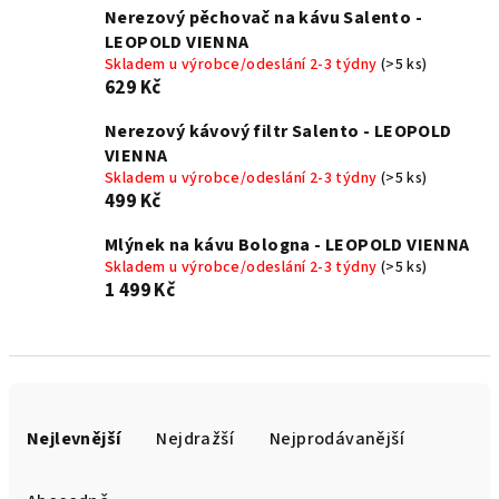
Nerezový pěchovač na kávu Salento -
LEOPOLD VIENNA
Skladem u výrobce/odeslání 2-3 týdny
(>5 ks)
629 Kč
Nerezový kávový filtr Salento - LEOPOLD
VIENNA
Skladem u výrobce/odeslání 2-3 týdny
(>5 ks)
499 Kč
Mlýnek na kávu Bologna - LEOPOLD VIENNA
Skladem u výrobce/odeslání 2-3 týdny
(>5 ks)
1 499 Kč
Ř
a
Nejlevnější
Nejdražší
Nejprodávanější
z