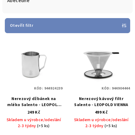
e
Abecedně
n
í
p
Otevřít filtr
r
V
o
ý
d
p
u
i
k
s
t
p
ů
KÓD:
944924239
KÓD:
944904444
r
Nerezový džbánek na
Nerezový kávový filtr
o
mléko Salento - LEOPOLD
Salento - LEOPOLD VIENNA
d
VIENNA
249 Kč
499 Kč
u
Skladem u výrobce/odeslání
Skladem u výrobce/odeslání
k
2-3 týdny
(>5 ks)
2-3 týdny
(>5 ks)
t