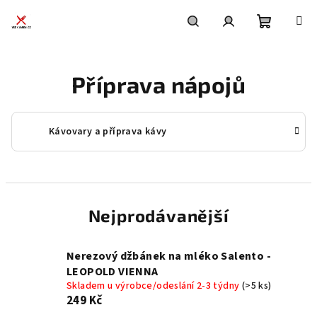
Přejít
na
obsah
Nákupní
Hledat
Přihlášení
Příprava nápojů
košík
Kávovary a příprava kávy
Nejprodávanější
Nerezový džbánek na mléko Salento -
LEOPOLD VIENNA
Skladem u výrobce/odeslání 2-3 týdny
(>5 ks)
249 Kč