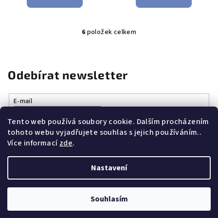
6
položek celkem
O
v
l
á
Odebírat newsletter
d
a
E-mail
c
í
Tento web používá soubory cookie. Dalším procházením
Vložením e-mailu souhlasíte s
podmínkami ochrany osobních
p
tohoto webu vyjadřujete souhlas s jejich používáním..
údajů
r
Více informací
zde
.
v
k
Přihlásit se
Nastavení
y
v
Z
Copyright 2026
Vše k vaření.cz
. Všechna práva vyhrazena.
ý
á
Souhlasím
p
p
Vytvořil Shoptet
i