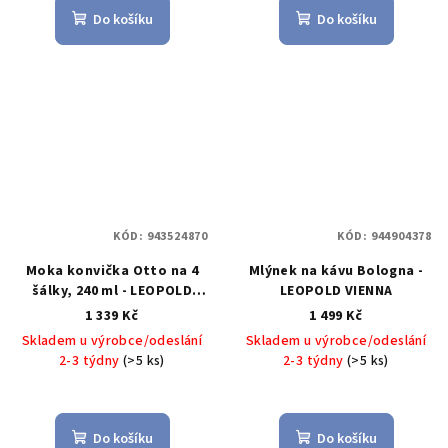
Do košíku
Do košíku
KÓD:
943524870
KÓD:
944904378
Moka konvička Otto na 4
Mlýnek na kávu Bologna -
šálky, 240 ml - LEOPOLD
LEOPOLD VIENNA
VIENNA
1 339 Kč
1 499 Kč
Skladem u výrobce/odeslání
Skladem u výrobce/odeslání
2-3 týdny
(>5 ks)
2-3 týdny
(>5 ks)
Do košíku
Do košíku