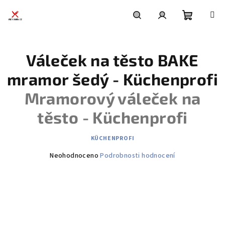
Přejít
na
obsah
Nákupní
Hledat
Přihlášení
Váleček na těsto BAKE
košík
mramor šedý - Küchenprofi
Mramorový váleček na
těsto - Küchenprofi
KÜCHENPROFI
Průměrné
Neohodnoceno
Podrobnosti hodnocení
hodnocení
produktu
je
0,0
z
5