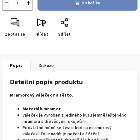
−
+
Do košíku
Zeptat se
Hlídat
Sdílet
Popis
Diskuze
Detailní popis produktu
Mramorový váleček na těsto.
Materiál:
mramor
Váleček je vyroben z jediného kusu jemně leštěného
mramoru s dřevěnými rukojeťmi
Podstatně méně se těsto lepí na mramorový
váleček.
To usnadňuje pečení a čištění.