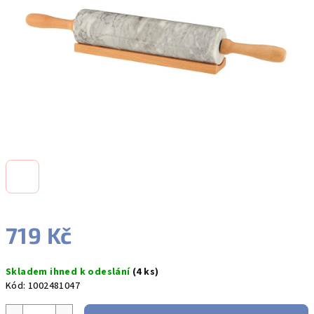
hvězdiček.
719 Kč
Měrná
Skladem ihned k odeslání
(4 ks)
cena:
Kód:
1002481047