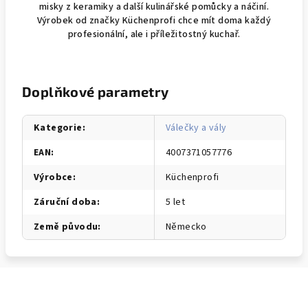
misky z keramiky a další kulinářské pomůcky a náčiní.
Výrobek od značky Küchenprofi chce mít doma každý
profesionální, ale i příležitostný kuchař.
Doplňkové parametry
Kategorie
:
Válečky a vály
EAN
:
4007371057776
Výrobce
:
Küchenprofi
Záruční doba
:
5 let
Země původu
:
Německo