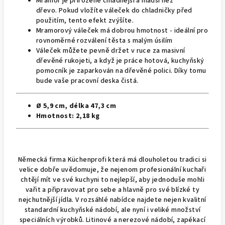
Mramor je přirozeně chladnější a hladší než
dřevo. Pokud vložíte váleček do chladničky před
použitím, tento efekt zvýšíte.
Mramorový váleček má dobrou hmotnost - ideální pro
rovnoměrné rozválení těsta s malým úsilím
Váleček můžete pevně držet v ruce za masivní
dřevěné rukojeti, a když je práce hotová, kuchyňský
pomocník je zaparkován na dřevěné polici.
Díky tomu
bude vaše pracovní deska čistá.
Ø 5,9 cm, délka 47,3 cm
Hmotnost:
2,18 kg
Německá firma Küchenprofi která má dlouholetou tradici si
velice dobře uvědomuje, že nejenom profesionální kuchaři
chtějí mít ve své kuchyni to nejlepší, aby jednoduše mohli
vařit a připravovat pro sebe a hlavně pro své blízké ty
nejchutnější jídla. V rozsáhlé nabídce najdete nejen kvalitní
standardní kuchyňské nádobí, ale nyní i veliké množství
speciálních výrobků. Litinové a nerezové nádobí, zapékací