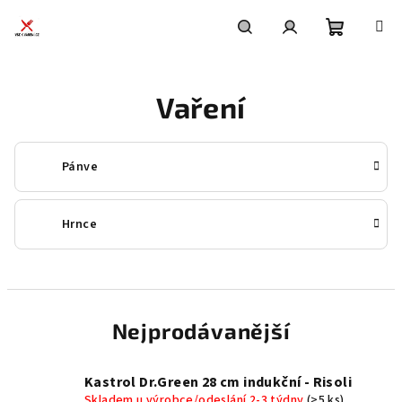
Přejít
na
obsah
Nákupní
Hledat
Přihlášení
Vaření
košík
Pánve
Hrnce
Nejprodávanější
Kastrol Dr.Green 28 cm indukční - Risoli
Skladem u výrobce/odeslání 2-3 týdny
(>5 ks)