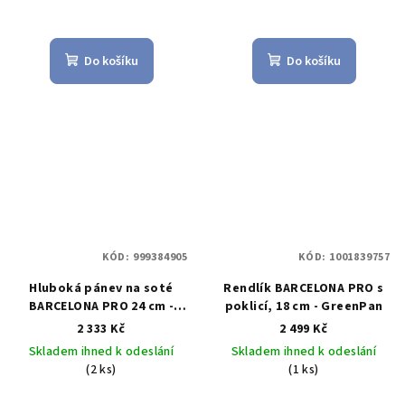
Do košíku
Do košíku
KÓD:
999384905
KÓD:
1001839757
Hluboká pánev na soté
Rendlík BARCELONA PRO s
BARCELONA PRO 24 cm -
poklicí, 18 cm - GreenPan
GreenPan
2 333 Kč
2 499 Kč
Skladem ihned k odeslání
Skladem ihned k odeslání
(2 ks)
(1 ks)