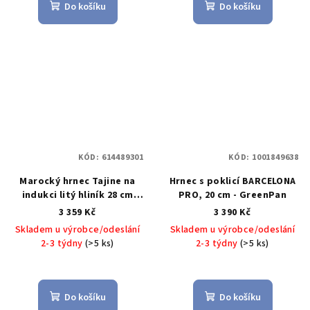
Do košíku
Do košíku
KÓD:
614489301
KÓD:
1001849638
Marocký hrnec Tajine na
Hrnec s poklicí BARCELONA
indukci litý hliník 28 cm
PRO, 20 cm - GreenPan
červený - INTIGNIS
3 359 Kč
3 390 Kč
Skladem u výrobce/odeslání
Skladem u výrobce/odeslání
2-3 týdny
(>5 ks)
2-3 týdny
(>5 ks)
Do košíku
Do košíku