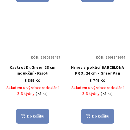
KÓD:
1050363467
KÓD:
1001849644
Kastrol Dr.Green 28 cm
Hrnec s poklicí BARCELONA
indukční - Risoli
PRO, 24 cm - GreenPan
3 399 Kč
3 749 Kč
Skladem u výrobce/odeslání
Skladem u výrobce/odeslání
2-3 týdny
(>5 ks)
2-3 týdny
(>5 ks)
Do košíku
Do košíku