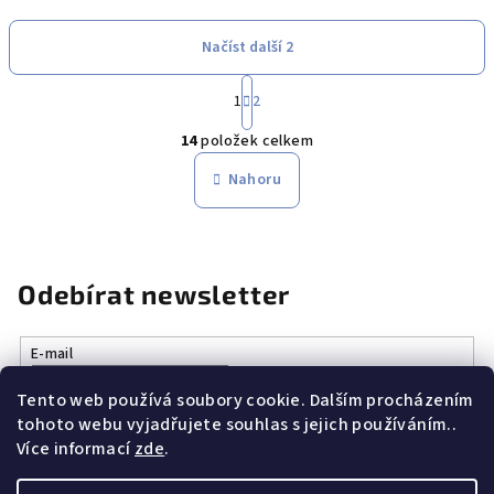
Načíst další 2
S
1
2
t
O
r
14
položek celkem
á
v
n
l
Nahoru
k
á
o
d
v
a
á
n
c
Odebírat newsletter
í
í
p
r
E-mail
v
Tento web používá soubory cookie. Dalším procházením
k
Vložením e-mailu souhlasíte s
podmínkami ochrany osobních
tohoto webu vyjadřujete souhlas s jejich používáním..
údajů
y
Více informací
zde
.
v
ý
Přihlásit se