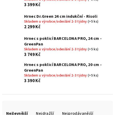
3 399 Kč
Hrnec Dr.Green 24 cm indukční - Risoli
Skladem u výrobce/odeslání 2-3 týdny
(>5 ks)
2 299 Kč
Hrnec s poklicí BARCELONA PRO, 24 cm -
GreenPan
Skladem u výrobce/odeslání 2-3 týdny
(>5 ks)
3 749 Kč
Hrnec s poklicí BARCELONA PRO, 20 cm -
GreenPan
Skladem u výrobce/odeslání 2-3 týdny
(>5 ks)
3 390 Kč
Ř
a
Nejlevnější
Nejdražší
Nejprodávanější