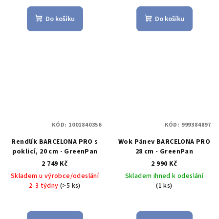
Do košíku
Do košíku
KÓD:
1001840356
KÓD:
999384897
Rendlík BARCELONA PRO s
Wok Pánev BARCELONA PRO
poklicí, 20 cm - GreenPan
28 cm - GreenPan
2 749 Kč
2 990 Kč
Skladem u výrobce/odeslání
Skladem ihned k odeslání
2-3 týdny
(>5 ks)
(1 ks)