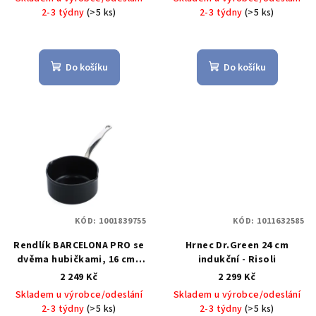
k
2-3 týdny
(>5 ks)
2-3 týdny
(>5 ks)
t
ů
Do košíku
Do košíku
KÓD:
1001839755
KÓD:
1011632585
Rendlík BARCELONA PRO se
Hrnec Dr.Green 24 cm
dvěma hubičkami, 16 cm -
indukční - Risoli
GreenPan
2 249 Kč
2 299 Kč
Skladem u výrobce/odeslání
Skladem u výrobce/odeslání
2-3 týdny
(>5 ks)
2-3 týdny
(>5 ks)