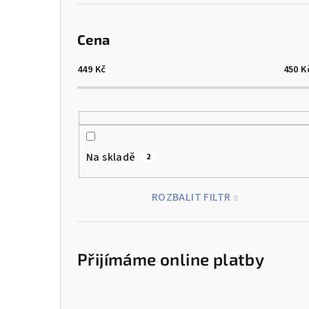
Cena
449
Kč
450
K
Na skladě
2
ROZBALIT FILTR
Přijímáme online platby