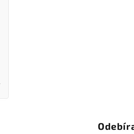
 - WMF
4dílná sada hrnců FUSIONTEC MIN
á - WMF
4dílná sada hrnců FUSION
 - WMF
4dílná sada hrnců FUSIONTEC MINER
á - WMF
4dílná sada hrnců FUSIONTEC M
ENHAUS
Litinový kuchyňský hmoždíř na koření a bylinky s tlo
Odebír