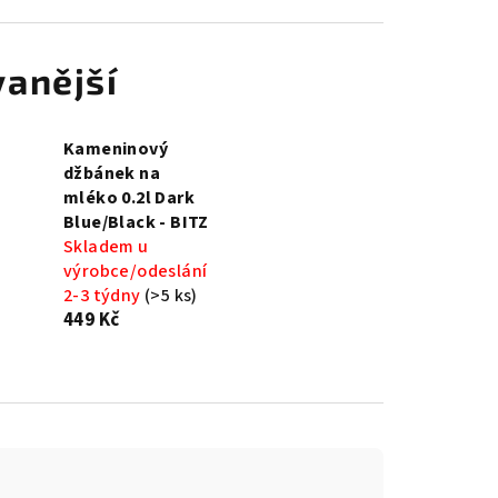
anější
Kameninový
džbánek na
mléko 0.2l Dark
Blue/Black - BITZ
Skladem u
výrobce/odeslání
2-3 týdny
(>5 ks)
449 Kč