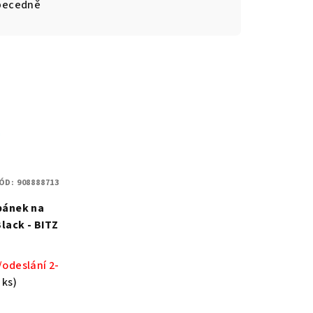
becedně
ÓD:
908888713
bánek na
lack - BITZ
odeslání 2-
 ks)