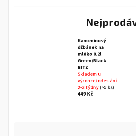
Nejprodáv
Kameninový
džbánek na
mléko 0.2l
Green/Black -
BITZ
Skladem u
výrobce/odeslání
2-3 týdny
(>5 ks)
449 Kč
Ř