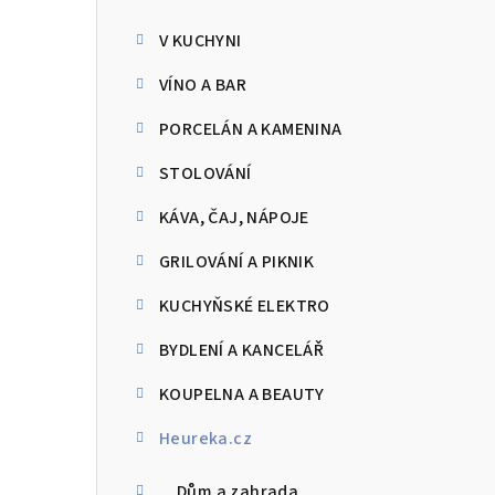
kategorie
s
V KUCHYNI
t
VÍNO A BAR
r
PORCELÁN A KAMENINA
a
STOLOVÁNÍ
n
KÁVA, ČAJ, NÁPOJE
n
GRILOVÁNÍ A PIKNIK
í
p
KUCHYŇSKÉ ELEKTRO
a
BYDLENÍ A KANCELÁŘ
n
KOUPELNA A BEAUTY
e
Heureka.cz
l
Dům a zahrada