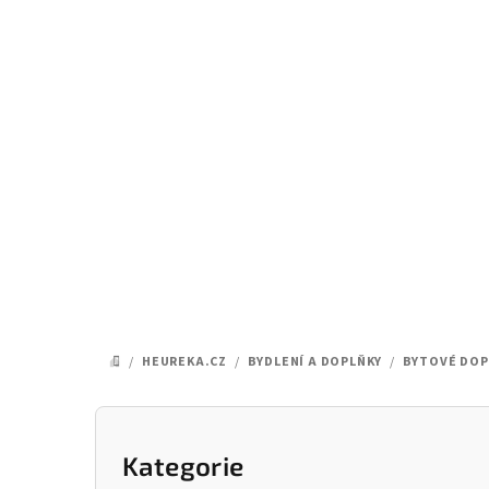
Přejít
na
obsah
/
HEUREKA.CZ
/
BYDLENÍ A DOPLŇKY
/
BYTOVÉ DOP
DOMŮ
P
o
Kategorie
Přeskočit