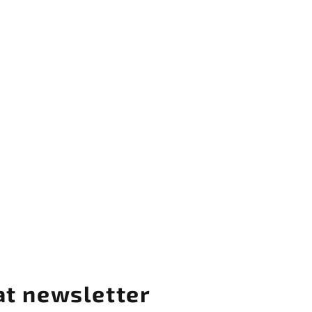
ERAL PRO, Quartz růžová - WMF
TEC MINERAL PRO, edice Tim Raue modrá - WMF
AL PRO, červená - WMF
INERAL PRO, papaya oranžová - WMF
učkem - ZASSENHAUS
at newsletter