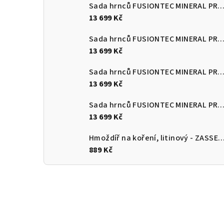
Sada hrnců FUSIONTEC MINERAL PRO 4 ks, Quartz růžová
13 699 Kč
Sada hrnců FUSIONTEC MINERAL PRO 4 ks, edice Tim Raue modr
13 699 Kč
Sada hrnců FUSIONTEC MINERAL PRO 4 ks, mango žlutá
13 699 Kč
Sada hrnců FUSIONTEC MINERAL PRO 4 ks, papája oranžov
13 699 Kč
Hmoždíř na koření, litinový - ZASS
889 Kč