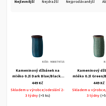
Nejlevnější
Nejdražší
Nejprodávanější
A
a
z
V
e
ý
n
p
í
i
p
s
r
KÓD:
908879715
K
p
o
Kameninový džbánek na
Kameninový dž
r
d
mléko 0.2l Dark Blue/Black -
mléko 0.2l Green/B
o
BITZ
449 Kč
449 Kč
u
Skladem u výrobce/odeslání 2-
Skladem u výrobce/
d
k
3 týdny
(>5 ks)
3 týdny
(>5
u
t