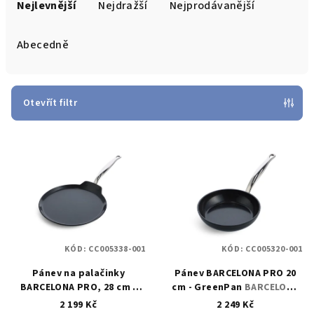
a
Nejlevnější
Nejdražší
Nejprodávanější
z
e
Abecedně
n
í
p
Otevřít filtr
r
V
o
ý
d
p
u
i
k
s
t
p
ů
KÓD:
CC005338-001
KÓD:
CC005320-001
r
Pánev na palačinky
Pánev BARCELONA PRO 20
o
BARCELONA PRO, 28 cm -
cm - GreenPan
BARCELONA
d
GreenPan
BARCELONA PRO
PRO pánvička 20 cm -
2 199 Kč
2 249 Kč