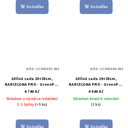
Do košíku
Do košíku
KÓD:
CC005335-001
KÓD:
CC005336-001
2dílná sada 20+28cm,
2dílná sada 24+28cm,
BARCELONA PRO - GreenPan
BARCELONA PRO - GreenPan
Sada pánví 20cm + 28cm
Sada pánví 24cm + 28cm
4 740 Kč
4 949 Kč
BARCELONA PRO - GreenPan
BARCELONA PRO - GreenPan
Skladem u výrobce/odeslání
Skladem ihned k odeslání
2-3 týdny
(>5 ks)
(1 ks)
Do košíku
Do košíku