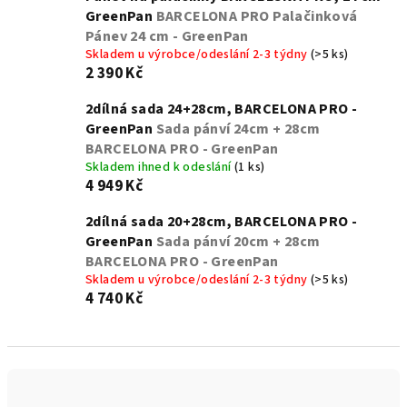
GreenPan
BARCELONA PRO Palačinková
Pánev 24 cm - GreenPan
Skladem u výrobce/odeslání 2-3 týdny
(>5 ks)
2 390 Kč
2dílná sada 24+28cm, BARCELONA PRO -
GreenPan
Sada pánví 24cm + 28cm
BARCELONA PRO - GreenPan
Skladem ihned k odeslání
(1 ks)
4 949 Kč
2dílná sada 20+28cm, BARCELONA PRO -
GreenPan
Sada pánví 20cm + 28cm
BARCELONA PRO - GreenPan
Skladem u výrobce/odeslání 2-3 týdny
(>5 ks)
4 740 Kč
Ř