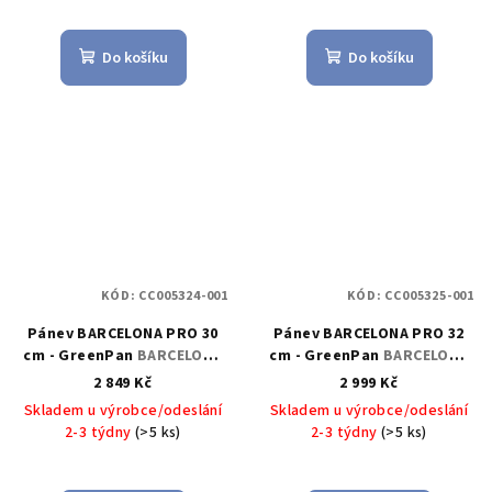
Do košíku
Do košíku
KÓD:
CC005324-001
KÓD:
CC005325-001
Pánev BARCELONA PRO 30
Pánev BARCELONA PRO 32
cm - GreenPan
BARCELONA
cm - GreenPan
BARCELONA
PRO pánvička 30 cm -
PRO pánvička 32 cm -
2 849 Kč
2 999 Kč
GreenPan
GreenPan
Skladem u výrobce/odeslání
Skladem u výrobce/odeslání
2-3 týdny
(>5 ks)
2-3 týdny
(>5 ks)