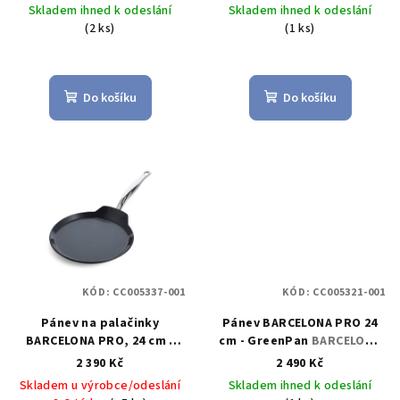
u
Palačinková Pánev 28 cm -
GreenPan
Skladem ihned k odeslání
Skladem ihned k odeslání
GreenPan
k
(2 ks)
(1 ks)
t
ů
Do košíku
Do košíku
KÓD:
CC005337-001
KÓD:
CC005321-001
Pánev na palačinky
Pánev BARCELONA PRO 24
BARCELONA PRO, 24 cm -
cm - GreenPan
BARCELONA
GreenPan
BARCELONA PRO
PRO pánvička 24 cm -
2 390 Kč
2 490 Kč
Palačinková Pánev 24 cm -
GreenPan
Skladem u výrobce/odeslání
Skladem ihned k odeslání
GreenPan