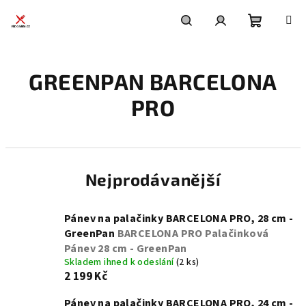
Přejít
na
obsah
Nákupní
Hledat
Přihlášení
GREENPAN BARCELONA
košík
PRO
Nejprodávanější
Pánev na palačinky BARCELONA PRO, 28 cm -
GreenPan
BARCELONA PRO Palačinková
Pánev 28 cm - GreenPan
Skladem ihned k odeslání
(2 ks)
2 199 Kč
Pánev na palačinky BARCELONA PRO, 24 cm -