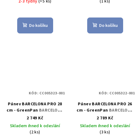
2-3 týdny
(>5 ks)
(1 ks)
Do košíku
Do košíku
KÓD:
CC005323-001
KÓD:
CC005322-001
Pánev BARCELONA PRO 28
Pánev BARCELONA PRO 26
cm - GreenPan
BARCELONA
cm - GreenPan
BARCELONA
PRO pánvička 28 cm -
PRO pánvička 26 cm -
2 749 Kč
2 789 Kč
GreenPan
GreenPan
Skladem ihned k odeslání
Skladem ihned k odeslání
(2 ks)
(3 ks)