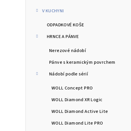
kategorie
s
V KUCHYNI
t
ODPADKOVÉ KOŠE
r
a
HRNCE A PÁNVE
n
Nerezové nádobí
n
Pánve s keramickým povrchem
í
Nádobí podle sérií
p
WOLL Concept PRO
a
WOLL Diamond XR Logic
n
WOLL Diamond Active Lite
e
WOLL Diamond Lite PRO
l