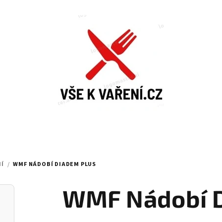
IÍ
/
WMF NÁDOBÍ DIADEM PLUS
WMF Nádobí D