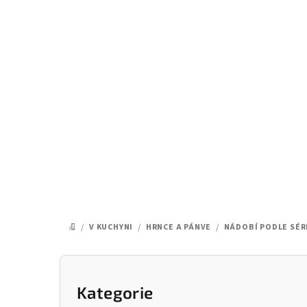
Přejít
na
obsah
/
V KUCHYNI
/
HRNCE A PÁNVE
/
NÁDOBÍ PODLE SÉR
DOMŮ
P
o
Kategorie
Přeskočit