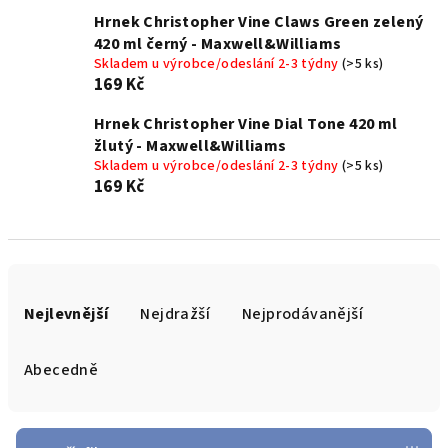
Hrnek Christopher Vine Claws Green zelený
420 ml černý - Maxwell&Williams
Skladem u výrobce/odeslání 2-3 týdny
(>5 ks)
169 Kč
Hrnek Christopher Vine Dial Tone 420 ml
žlutý - Maxwell&Williams
Skladem u výrobce/odeslání 2-3 týdny
(>5 ks)
169 Kč
Ř
a
Nejlevnější
Nejdražší
Nejprodávanější
z
e
Abecedně
n
í