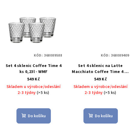
KÓD:
368089588
KÓD:
368089409
Set 4 sklenic Coffee Time 4
Set 4 sklenic na Latte
ks 0,23l - WMF
Macchiato Coffee Time 4 ks
- WMF
549 Kč
549 Kč
Skladem u výrobce/odeslání
Skladem u výrobce/odeslání
2-3 týdny
(>5 ks)
2-3 týdny
(>5 ks)
Do košíku
Do košíku