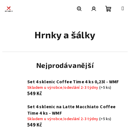
Přejít
na
obsah
Nákupní
Hledat
Přihlášení
Hrnky a šálky
košík
Nejprodávanější
Set 4 sklenic Coffee Time 4 ks 0,23l - WMF
Skladem u výrobce/odeslání 2-3 týdny
(>5 ks)
549 Kč
Set 4 sklenic na Latte Macchiato Coffee
Time 4 ks - WMF
Skladem u výrobce/odeslání 2-3 týdny
(>5 ks)
549 Kč