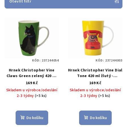
p
Otevřít filtr
r
V
o
ý
d
p
u
i
k
s
t
p
ů
KÓD:
237244054
KÓD:
237244003
r
Hrnek Christopher Vine
Hrnek Christopher Vine Dial
o
Claws Green zelený 420 ml
Tone 420 ml žlutý -
d
černý - Maxwell&Williams
Maxwell&Williams
169 Kč
169 Kč
u
Skladem u výrobce/odeslání
Skladem u výrobce/odeslání
k
2-3 týdny
(>5 ks)
2-3 týdny
(>5 ks)
t
ů
Do košíku
Do košíku