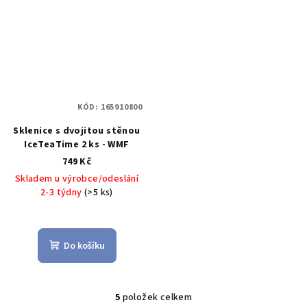
KÓD:
165910800
Sklenice s dvojitou stěnou
IceTeaTime 2 ks - WMF
749 Kč
Skladem u výrobce/odeslání
2-3 týdny
(>5 ks)
Do košíku
5
položek celkem
O