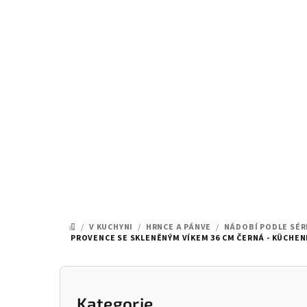
Přejít
na
obsah
/
V KUCHYNI
/
HRNCE A PÁNVE
/
NÁDOBÍ PODLE SÉR
DOMŮ
PROVENCE SE SKLENĚNÝM VÍKEM 36 CM ČERNÁ - KÜCHEN
P
o
Kategorie
Přeskočit