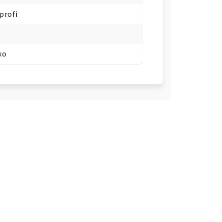
profi
ko