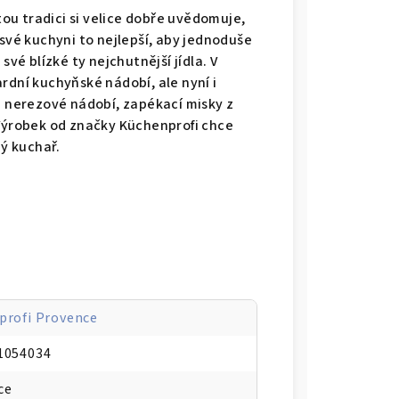
u tradici si velice dobře uvědomuje,
 své kuchyni to nejlepší, aby jednoduše
své blízké ty nejchutnější jídla. V
rdní kuchyňské nádobí, ale nyní i
a nerezové nádobí, zapékací misky z
 Výrobek od značky Küchenprofi chce
ný kuchař.
profi Provence
1054034
ce