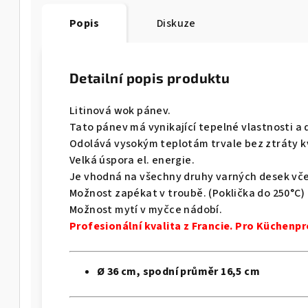
Popis
Diskuze
Detailní popis produktu
Litinová wok pánev.
Tato pánev má vynikající tepelné vlastnosti a
Odolává
vysokým teplotám
trvale
bez ztráty k
Velká úspora el. energie.
Je vhodná na všechny druhy varných desek vče
Možnost zapékat v troubě. (Poklička do 250°C)
Možnost mytí v myčce nádobí.
Profesionální kvalita
z Francie
. Pro Küchenpr
Ø 36 cm, spodní průměr
16,5 cm