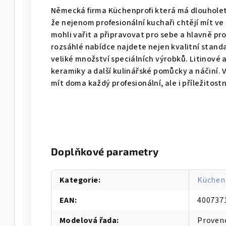
Německá firma Küchenprofi která má dlouholeto
že nejenom profesionální kuchaři chtějí mít ve
mohli vařit a připravovat pro sebe a hlavně pro 
rozsáhlé nabídce najdete nejen kvalitní standa
veliké množství speciálních výrobků. Litinové 
keramiky a další kulinářské pomůcky a náčiní.
mít doma každý profesionální, ale i příležitost
Doplňkové parametry
Kategorie
:
Küchen
EAN
:
400737
Modelová řada
:
Proven