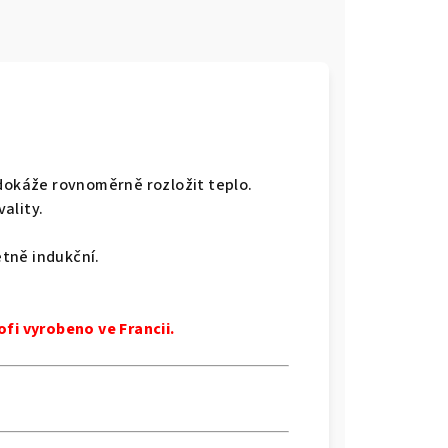
 dokáže rovnoměrně rozložit teplo.
vality
.
tně indukční.
ofi vyrobeno ve Francii.