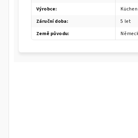
Výrobce
:
Küchen
Záruční doba
:
5 let
Země původu
:
Němec