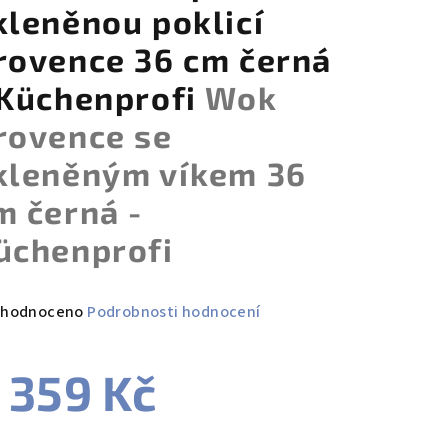
kleněnou poklicí
rovence 36 cm černá
 Küchenprofi
Wok
rovence se
kleněným víkem 36
m černá -
üchenprofi
měrné
hodnoceno
Podrobnosti hodnocení
nocení
duktu
 359 Kč
ná