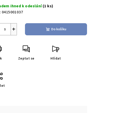
a:
adem ihned k odeslání
(1 ks)
zdiček.
:
0415001037
+
Do košíku
sk
Zeptat se
Hlídat
let