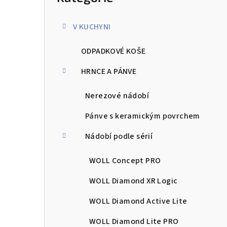
kategorie
s
V KUCHYNI
t
ODPADKOVÉ KOŠE
r
a
HRNCE A PÁNVE
n
Nerezové nádobí
n
Pánve s keramickým povrchem
í
Nádobí podle sérií
p
WOLL Concept PRO
a
WOLL Diamond XR Logic
n
WOLL Diamond Active Lite
e
WOLL Diamond Lite PRO