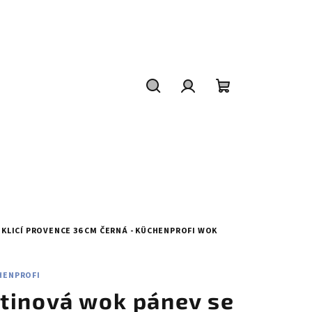
Hledat
Přihlášení
Nákupní
košík
KLICÍ PROVENCE 36 CM ČERNÁ - KÜCHENPROFI
WOK
HENPROFI
itinová wok pánev se