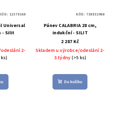
KÓD:
11578168
KÓD:
738832968
l Universal
Pánev CALABRIA 28 cm,
- Silit
indukční - SILIT
č
2 287 Kč
odeslání 2-
Skladem u výrobce/odeslání 2-
 ks)
3 týdny
(>5 ks)
ku
Do košíku