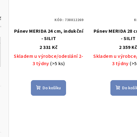
č
KÓD:
738812269
K
Pánev MERIDA 24 cm, indukční
Pánev MERIDA 28 c
- SILIT
- SILIT
2 331 Kč
2 359 K
Skladem u výrobce/odeslání 2-
Skladem u výrobce/
3 týdny
(>5 ks)
3 týdny
(>5
Do košíku
Do koší