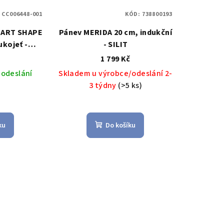
:
CC006448-001
KÓD:
738800193
MART SHAPE
Pánev MERIDA 20 cm, indukční
ukojeť -
- SILIT
CO-SMART
č
1 799 Kč
větlá -
 odeslání
Skladem u výrobce/odeslání 2-
n
3 týdny
(>5 ks)
ku
Do košíku