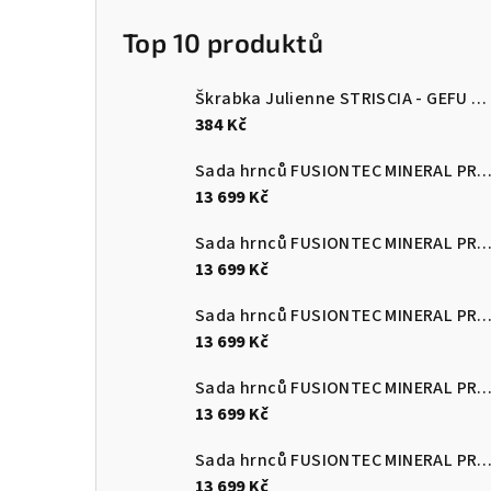
Top 10 produktů
Škrabka Julienne STRISCIA - GEFU
Šk
384 Kč
Sada hrnců FUSIONTEC MINERAL PRO 4 ks, Eucalyptus zelen
13 699 Kč
Sada hrnců FUSIONTEC MINERAL PRO 4 ks, černá
13 699 Kč
Sada hrnců FUSIONTEC MINERAL PRO 4 ks, červená
13 699 Kč
Sada hrnců FUSIONTEC MINERAL PRO 4 ks, Quartz růžová
13 699 Kč
Sada hrnců FUSIONTEC MINERAL PRO 4 ks, edice Tim Raue modr
13 699 Kč