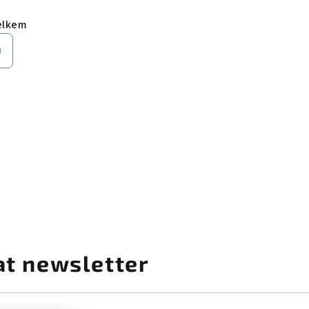
elkem
AL PRO, červená - WMF
u
INERAL PRO, papaya oranžová - WMF
učkem - ZASSENHAUS
at newsletter