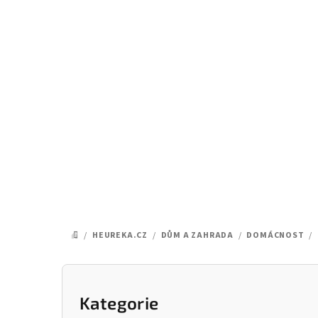
Přejít
na
obsah
/
HEUREKA.CZ
/
DŮM A ZAHRADA
/
DOMÁCNOST
/
DOMŮ
P
o
Kategorie
Přeskočit