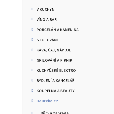
kategorie
s
V KUCHYNI
t
VÍNO A BAR
r
PORCELÁN A KAMENINA
a
STOLOVÁNÍ
n
KÁVA, ČAJ, NÁPOJE
n
GRILOVÁNÍ A PIKNIK
í
p
KUCHYŇSKÉ ELEKTRO
a
BYDLENÍ A KANCELÁŘ
n
KOUPELNA A BEAUTY
e
Heureka.cz
l
Dům a zahrada