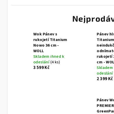
Nejprodáv
Wok Pánev s
Pánev h
rukojetí Titanium
Titaniu
Nowo 36 cm -
neindukč
WOLL
odnímat
Skladem ihned k
rukojetí 
odeslání
(4 ks)
cm - WO
3 599 Kč
Skladem 
odeslání
2 399 Kč
Pánev W
PREMIERE
GreenPa