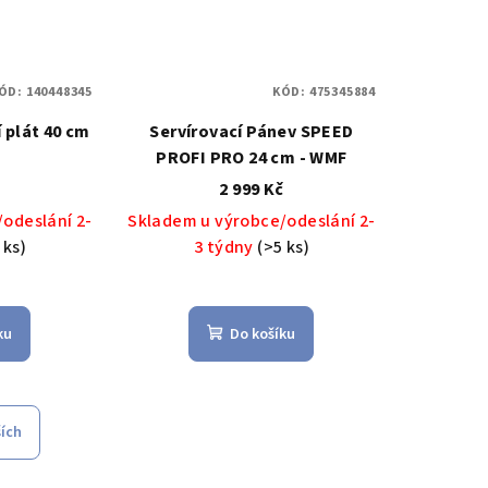
ÓD:
140448345
KÓD:
475345884
 plát 40 cm
Servírovací Pánev SPEED
E
PROFI PRO 24 cm - WMF
MINERAL PRO, Eucalyptus zelená - WMF
č
2 999 Kč
odeslání 2-
Skladem u výrobce/odeslání 2-
 černá - WMF
 ks)
3 týdny
(>5 ks)
RO, červená - WMF
ku
Do košíku
ERAL PRO, Quartz růžová - WMF
ších
TEC MINERAL PRO, edice Tim Raue modrá - WMF