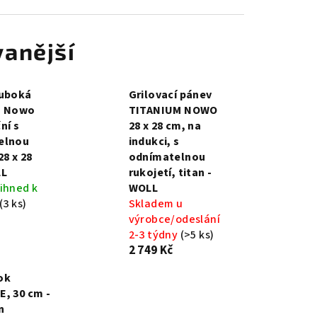
anější
luboká
Grilovací pánev
m Nowo
TITANIUM NOWO
ní s
28 x 28 cm, na
elnou
indukci, s
28 x 28
odnímatelnou
LL
rukojetí, titan -
ihned k
WOLL
(3 ks)
Skladem u
výrobce/odeslání
2-3 týdny
(>5 ks)
2 749 Kč
ok
, 30 cm -
n