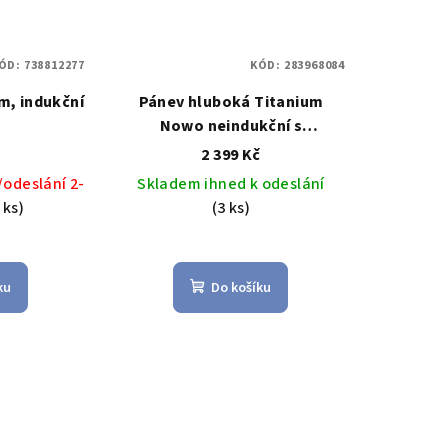
ÓD:
738812277
KÓD:
283968084
m, indukční
Pánev hluboká Titanium
Nowo neindukční s
odnímatelnou rukojetí 28 x 28
č
2 399 Kč
cm - WOLL
odeslání 2-
Skladem ihned k odeslání
 ks)
(3 ks)
ku
Do košíku