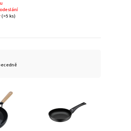
 u
odeslání
y
(>5 ks)
becedně