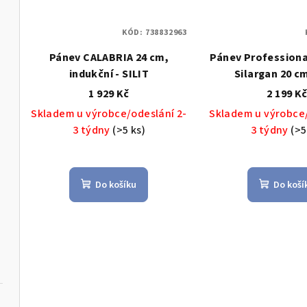
KÓD:
738832963
Pánev CALABRIA 24 cm,
Pánev Professiona
indukční - SILIT
Silargan 20 cm 
1 929 Kč
2 199 K
Skladem u výrobce/odeslání 2-
Skladem u výrobce/
3 týdny
(>5 ks)
3 týdny
(>5
Do košíku
Do koší