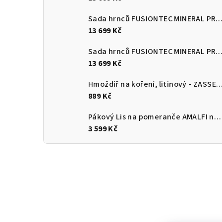
Sada hrnců FUSIONTEC MINERAL PRO 4 ks, mango žlutá
13 699 Kč
Sada hrnců FUSIONTEC MINERAL PRO 4 ks, papája oranžov
13 699 Kč
Hmoždíř na koření, litinový - ZASS
889 Kč
Pákový Lis na pomeranče AMALFI nerezový lesklý - CILIO Solingen
3 599 Kč