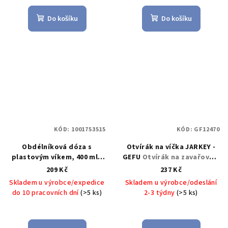
Do košíku
Do košíku
KÓD:
1001753515
KÓD:
GF12470
Obdélníková dóza s
Otvírák na víčka JARKEY -
plastovým víkem, 400 ml -
GEFU
Otvírák na zavařovací
Küchenprofi Solingen
Dóza
sklenice JARKEY - GEFU
209 Kč
237 Kč
na potraviny 400 ml,
Skladem u výrobce/expedice
Skladem u výrobce/odeslání
sklo/plast - Küchenprofi
do 10 pracovních dní
(>5 ks)
2-3 týdny
(>5 ks)
Solingen