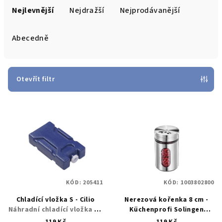
a
Nejlevnější
Nejdražší
Nejprodávanější
z
e
Abecedně
n
í
p
Otevřít filtr
r
V
o
ý
d
p
u
i
k
s
t
p
ů
KÓD:
205411
KÓD:
1003802800
r
Chladící vložka S - Cilio
Nerezová kořenka 8 cm -
o
Náhradní chladící vložka S -
Küchenprofi Solingen
d
Cilio
Třepačka na koření/bylinky