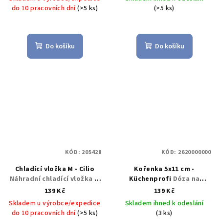
MINI, 120 ml - Küchenprofi
Küchenprofi
do 10 pracovních dní
(>5 ks)
(>5 ks)
Solingen
Do košíku
Do košíku
KÓD:
205428
KÓD:
2620000000
Chladící vložka M - Cilio
Kořenka 5x11 cm -
Náhradní chladící vložka M
Küchenprofi
Dóza na
- Cilio
koření 5x11 cm -
139 Kč
139 Kč
Küchenprofi
Skladem u výrobce/expedice
Skladem ihned k odeslání
do 10 pracovních dní
(>5 ks)
(3 ks)