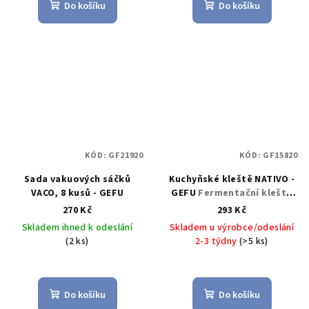
Do košíku
Do košíku
KÓD:
GF21920
KÓD:
GF15820
Sada vakuových sáčků
Kuchyňské kleště NATIVO -
VACO, 8 kusů - GEFU
GEFU
Fermentační kleště
NATIVO - GEFU
270 Kč
293 Kč
Skladem ihned k odeslání
Skladem u výrobce/odeslání
(2 ks)
2-3 týdny
(>5 ks)
Do košíku
Do košíku