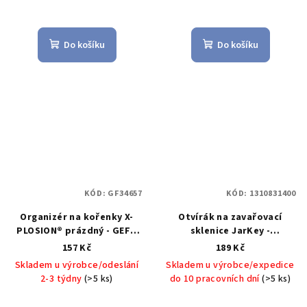
Do košíku
Do košíku
KÓD:
GF34657
KÓD:
1310831400
Organizér na kořenky X-
Otvírák na zavařovací
PLOSION® prázdný - GEFU
sklenice JarKey -
Stojánek na kořenky X-
Küchenprofi
JarKey
157 Kč
189 Kč
PLOSION® - GEFU
otvírák na sklenice -
Skladem u výrobce/odeslání
Skladem u výrobce/expedice
Küchenprofi
2-3 týdny
(>5 ks)
do 10 pracovních dní
(>5 ks)