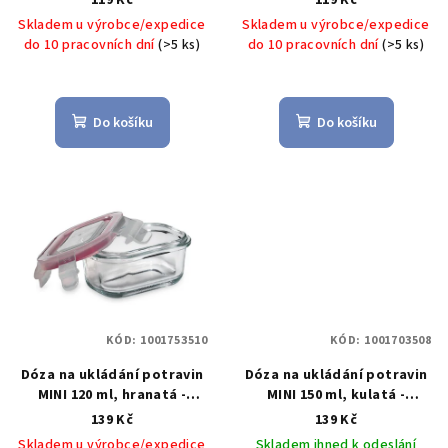
119 Kč
119 Kč
u
- Küchenprofi Solingen
Skladem u výrobce/expedice
Skladem u výrobce/expedice
k
do 10 pracovních dní
(>5 ks)
do 10 pracovních dní
(>5 ks)
t
ů
Do košíku
Do košíku
KÓD:
1001753510
KÓD:
1001703508
Dóza na ukládání potravin
Dóza na ukládání potravin
MINI 120 ml, hranatá -
MINI 150 ml, kulatá -
Küchenprofi Solingen
Küchenprofi
Kulatá dóza
139 Kč
139 Kč
Hranatá dóza na potraviny
na potraviny MINI, 150 ml -
Skladem u výrobce/expedice
Skladem ihned k odeslání