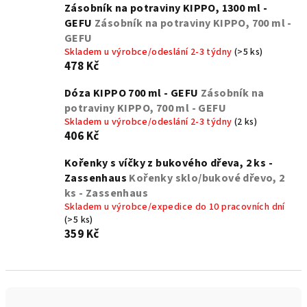
Zásobník na potraviny KIPPO, 1300 ml -
GEFU
Zásobník na potraviny KIPPO, 700 ml -
GEFU
Skladem u výrobce/odeslání 2-3 týdny
(>5 ks)
478 Kč
Dóza KIPPO 700 ml - GEFU
Zásobník na
potraviny KIPPO, 700 ml - GEFU
Skladem u výrobce/odeslání 2-3 týdny
(2 ks)
406 Kč
Kořenky s víčky z bukového dřeva, 2 ks -
Zassenhaus
Kořenky sklo/bukové dřevo, 2
ks - Zassenhaus
Skladem u výrobce/expedice do 10 pracovních dní
(>5 ks)
359 Kč
Ř