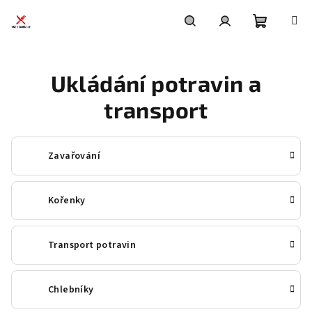
Přejít
na
obsah
Nákupní
Hledat
Přihlášení
Ukládání potravin a
košík
transport
Zavařování
Kořenky
Transport potravin
Chlebníky