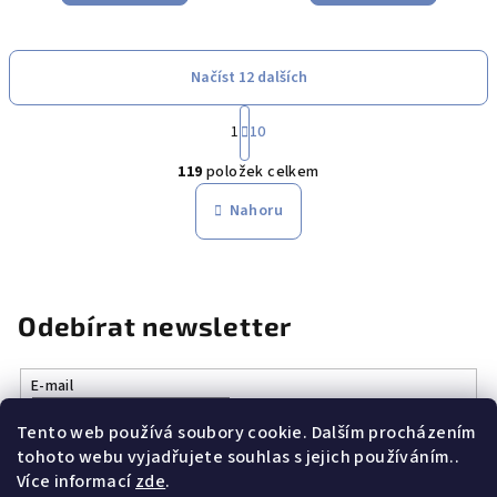
Načíst 12 dalších
S
1
10
t
O
r
119
položek celkem
á
v
n
l
Nahoru
k
á
o
d
v
a
á
n
c
Odebírat newsletter
í
í
p
r
E-mail
v
Tento web používá soubory cookie. Dalším procházením
k
Vložením e-mailu souhlasíte s
podmínkami ochrany osobních
tohoto webu vyjadřujete souhlas s jejich používáním..
údajů
y
Více informací
zde
.
v