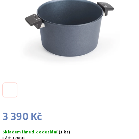
5
hvězdiček.
3 390 Kč
Měrná
Skladem ihned k odeslání
(1 ks)
cena:
Kód:
128DPI