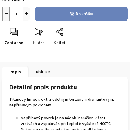
−
+
Do košíku
Zeptat se
Hlídat
Sdílet
Popis
Diskuze
Detailní popis produktu
Titanový hrnec s extra odolným tvrzeným diamantovým,
nepřilnavým povrchem.
Nepřilnavý povrch je na nádobí nanášen v šesti
vrstvách a vypalován při teplotě vyšší než 400°C.
Dokonale se tím spojí s tvrzeným podkladem a