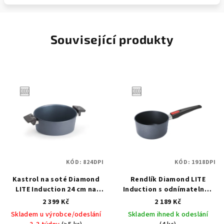
Související produkty
KÓD:
824DPI
KÓD:
1918DPI
Kastrol na soté Diamond
Rendlík Diamond LITE
LITE Induction 24 cm na
Induction s odnímatelnou
indukci - WOLL
Diamond
rukojetí 18 cm na indukci -
2 399 Kč
2 189 Kč
LITE Induction kastrol na
WOLL
Diamond LITE
Skladem u výrobce/odeslání
Skladem ihned k odeslání
indukci 24 cm / 4,0 l - WOLL
Induction omáčník s