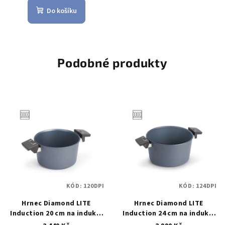
Do košíku
Podobné produkty
KÓD:
120DPI
KÓD:
124DPI
Hrnec Diamond LITE
Hrnec Diamond LITE
Induction 20 cm na indukci
Induction 24 cm na indukci
- WOLL
Diamond LITE
- WOLL
Diamond LITE