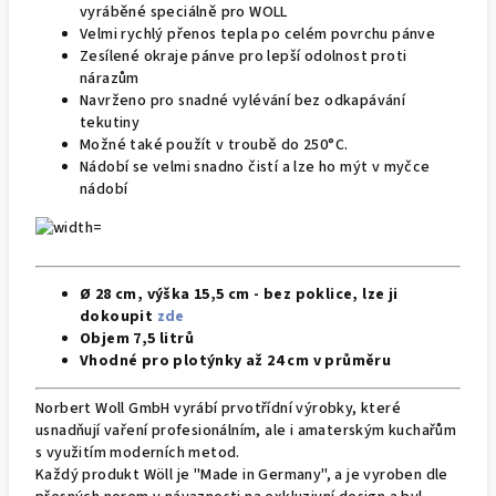
vyráběné speciálně pro WOLL
Velmi rychlý přenos tepla po celém povrchu pánve
Zesílené okraje pánve pro lepší odolnost proti
nárazům
Navrženo pro snadné vylévání bez odkapávání
tekutiny
Možné také použít v troubě do 250°C.
Nádobí se velmi snadno čistí a lze ho mýt v myčce
nádobí
Ø 28 cm, výška 15,5 cm - bez poklice, lze ji
dokoupit
zde
Objem 7,5 litrů
Vhodné pro
plotýnky
až
24
cm v průměru
Norbert
Woll
GmbH
vyrábí
prvotřídní výrobky
, které
usnadňují
vaření profesionálním, ale i amaterským kuchařům
s využitím moderních metod
.
Každý
produkt Wöll
je
"
Made in Germany"
, a
je vyroben
dle