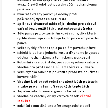
výrazně zvýší odolnost povrchu vůči mechanickému
poškození
Dvakrát tvrzený povrch je odolný proti
poškrábání,
vyroben bez PFOA
Špičkové titanové nádobí je ideální pro zdravé
vaření bez použití tuku-patentovaná výroba
Tělo pánve je z tvrzené hliníkové slitiny, díky které
rychle akumuluje a distribuje teplo po celém povrchu
pánve
Velice rychlý přenos tepla po celém povrchu pánve
Nádobí je odlito z jednoho kusu a díky tomu je vysoce
odolná mechanickému a termickému poškození
Robustní a tvarově stálé, pro svou vysokou kvalitu je
vhodné pro
profesionální i amatérské kuchaře
Velmi vysoká odolnost povrchu a proto lze používat i
kovové náčiní
Vhodné k přípravě velmi choulostivých potravin
a také pro smažení při vysokých teplotách
Tepelně odizolované ergonomické rukojeťi
Vhodné na všechny druhy varných desek
včetně
indukce
Indukční
8 mm silné dno z feromagnetické oceli