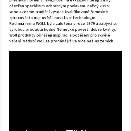
přesných
norem
v návaznosti na
exkluzivní design
a
byl
ošetřen
speciálním
ochranným povlakem.
Každý kus
si
sebou vezme
tradiční
vysoce kvalifikované
řemeslné
zpracování a
nejnovější
inovativní
technologie.
R
odinná firma
WOLL byla
založena v roce 1979
a zabývá se
výrobou
produktů
hodné
Německé
pověsti dobré kvality.
Woll produkty
přinášejí
inspiraci
a potěšení
pro
skvělé
vaření.
Nádobí Woll se prodává již
ve více
než
40 zemích.