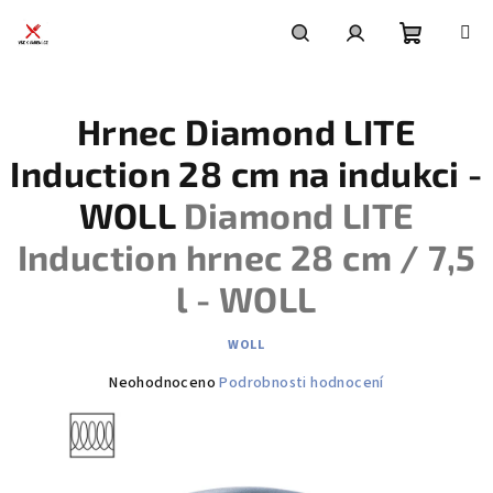
Přejít
na
obsah
Nákupní
Hledat
Přihlášení
Hrnec Diamond LITE
košík
Induction 28 cm na indukci -
WOLL
Diamond LITE
Induction hrnec 28 cm / 7,5
l - WOLL
WOLL
Průměrné
Neohodnoceno
Podrobnosti hodnocení
hodnocení
produktu
je
0,0
z