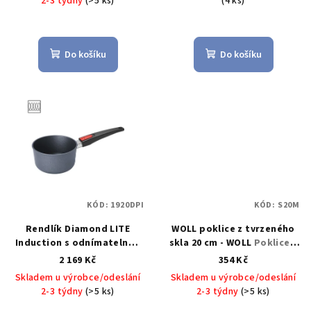
2-3 týdny
(>5 ks)
(4 ks)
odnímatelnou rukojetí 18
cm / 2,0 l - WOLL
Do košíku
Do košíku
KÓD:
1920DPI
KÓD:
S20M
Rendlík Diamond LITE
WOLL poklice z tvrzeného
Induction s odnímatelnou
skla 20 cm - WOLL
Poklice z
rukojetí 20 cm na indukci -
tvrzeného skla 20 cm -
2 169 Kč
354 Kč
WOLL
Diamond LITE
WOLL
Skladem u výrobce/odeslání
Skladem u výrobce/odeslání
Induction omáčník s
2-3 týdny
(>5 ks)
2-3 týdny
(>5 ks)
odnímatelnou rukojetí 20