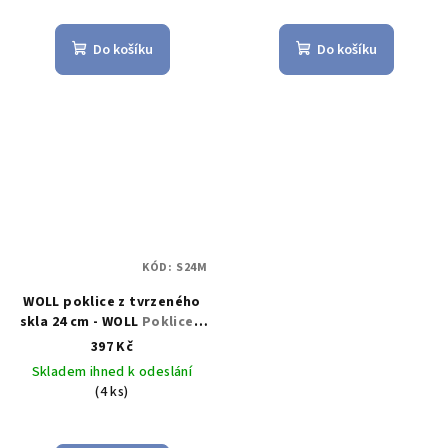
cm / 2,5 l - WOLL
Do košíku
Do košíku
KÓD:
S24M
WOLL poklice z tvrzeného
skla 24 cm - WOLL
Poklice z
tvrzeného skla 24 cm -
397 Kč
WOLL
Skladem ihned k odeslání
(4 ks)