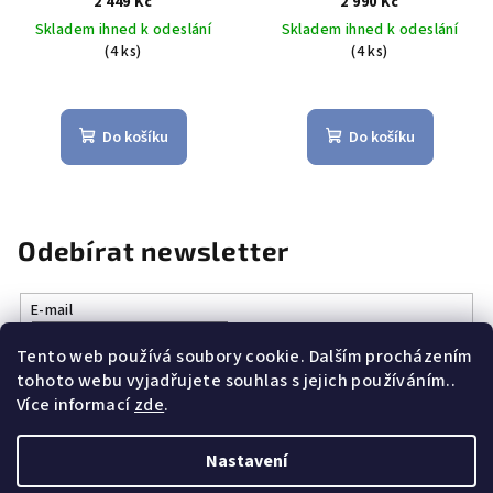
2 449 Kč
2 990 Kč
Induction hrnec 20 cm / 3,0 l
Induction hrnec 24 cm / 5,0 l
Skladem ihned k odeslání
Skladem ihned k odeslání
- WOLL
- WOLL
(4 ks)
(4 ks)
Do košíku
Do košíku
Odebírat newsletter
E-mail
Tento web používá soubory cookie. Dalším procházením
Vložením e-mailu souhlasíte s
podmínkami ochrany osobních
tohoto webu vyjadřujete souhlas s jejich používáním..
údajů
Více informací
zde
.
Přihlásit se
Nastavení